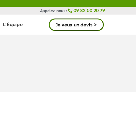
09 82 50 20 79
Appelez-nous :
L’Équipe
Je veux un devis >
Kit Salon Orléans : Comment
concevoir un kit salon réussi
?
Broderie logo sur uniforme :
comment choisir les bonnes
couleurs ?
Impression ou broderie sur