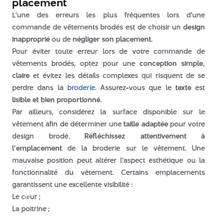
placement
juin 2026
L’une des erreurs les plus fréquentes lors d’une
mai 2026
commande de vêtements brodés est de choisir un
design
avril 2026
inapproprié
ou de
négliger son placement
.
mars 2026
Pour éviter toute erreur lors de votre commande de
vêtements brodés, optez pour une
conception simple,
février 2026
claire
et évitez les détails complexes qui risquent de se
janvier 2026
perdre dans la
broderie
. Assurez-vous que le
texte
est
décembre 2025
lisible et bien proportionné
.
novembre 2025
Par ailleurs, considérez la surface disponible sur le
octobre 2025
vêtement afin de déterminer une
taille adaptée
pour votre
septembre 2025
design brodé.
Réfléchissez attentivement à
l’emplacement
de la broderie sur le vêtement. Une
août 2025
mauvaise position peut altérer l’aspect esthétique ou la
juillet 2025
fonctionnalité du vêtement. Certains emplacements
juin 2025
garantissent une excellente visibilité :
mai 2025
Le cœur ;
avril 2025
La poitrine ;