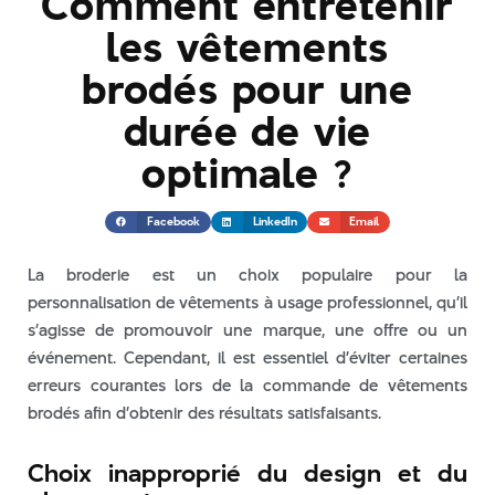
Comment entretenir
couleurs ?
les vêtements
Impression ou broderie sur
brodés pour une
tenue pâtisserie : quelle
technique choisir ?
durée de vie
Marquage textile
événementiel : 5 idées
optimale ?
d’uniformes qui marquent
les esprits
Facebook
LinkedIn
Email
Vêtements personnalisés à
Orléans : Le bon choix selon
votre métier
La broderie est un choix populaire pour la
personnalisation de vêtements à usage professionnel, qu’il
s’agisse de promouvoir une marque, une offre ou un
événement. Cependant, il est essentiel d’éviter certaines
erreurs courantes lors de la commande de vêtements
brodés afin d’obtenir des résultats satisfaisants.
août 2026
Choix inapproprié du design et du
juillet 2026