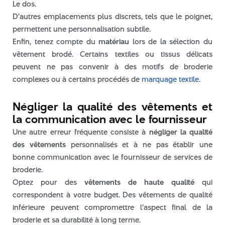
mars 2025
Le dos.
D’autres emplacements plus discrets, tels que le poignet,
février 2025
permettent une personnalisation subtile.
janvier 2024
Enfin, tenez compte du
matériau
lors de la sélection du
décembre 2023
vêtement brodé. Certains textiles ou tissus délicats
novembre 2023
peuvent ne pas convenir à des motifs de broderie
septembre 2023
complexes ou à certains procédés de
marquage textile
.
août 2023
Négliger la qualité des vêtements et
juillet 2023
la communication avec le fournisseur
juin 2023
Une autre erreur fréquente consiste à
négliger la qualité
mai 2023
des vêtements
personnalisés et à ne pas établir une
avril 2023
bonne communication avec le fournisseur de services de
juin 2022
broderie.
mai 2022
Optez pour des
vêtements de haute qualité
qui
correspondent à votre budget. Des vêtements de qualité
avril 2022
inférieure peuvent compromettre l’aspect final de la
mars 2022
broderie et sa durabilité à long terme.