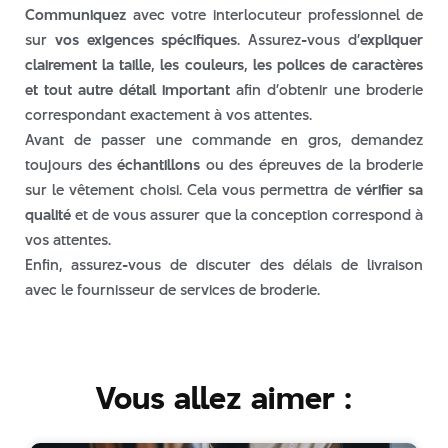
Communiquez
avec votre interlocuteur professionnel de
sur
vos exigences spécifiques
. Assurez-vous d’
expliquer
clairement la taille, les couleurs, les polices de caractères
broderie
et tout autre détail important
afin d’obtenir une broderie
Produits
correspondant exactement à vos attentes.
Avant de passer une commande en gros, demandez
toujours des
échantillons
ou des épreuves de la broderie
Connexion
sur le vêtement choisi. Cela vous permettra de
vérifier sa
qualité
et de vous assurer que la conception correspond à
Flux des publications
vos attentes.
Flux des commentaires
Enfin, assurez-vous de discuter des délais de livraison
Site de WordPress-FR
avec le fournisseur de services de broderie.
Vous allez aimer :