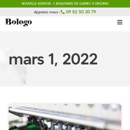
NOUVELLE ADRESSE : 1, BOULEVARD DE QUÉBEC À ORLÉANS
09 82 50 20 79
Appelez-nous :
mars 1, 2022
Kit Salon Orléans : Comment
concevoir un kit salon réussi
?
Broderie logo sur uniforme :
comment choisir les bonnes
couleurs ?
Impression ou broderie sur