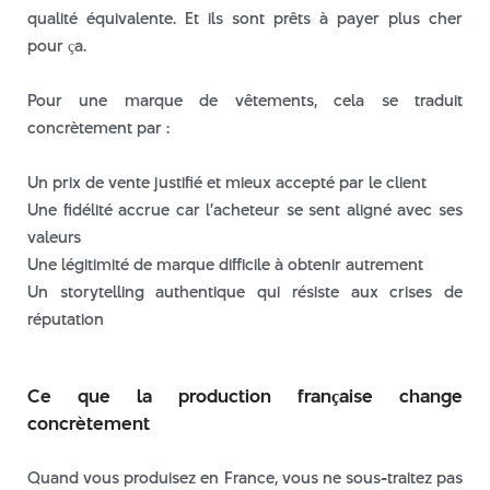
mai 2022
qualité équivalente. Et ils sont prêts à payer plus cher
avril 2022
pour ça.
mars 2022
Pour une marque de vêtements, cela se traduit
concrètement par :
broderie
Un prix de vente justifié et mieux accepté par le client
Produits
Une fidélité accrue car l’acheteur se sent aligné avec ses
valeurs
Une légitimité de marque difficile à obtenir autrement
Un storytelling authentique qui résiste aux crises de
Connexion
réputation
Flux des publications
Flux des commentaires
Ce que la production française change
Site de WordPress-FR
concrètement
Quand vous produisez en France, vous ne sous-traitez pas