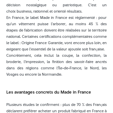
juin 2025
décision nostalgique ou patriotique. C’est un
mai 2025
choix business, rationnel et orienté résultats.
En France, le label Made in France est réglementé : pour
avril 2025
qu’un vêtement puisse l’arborer, au moins 45 % des
mars 2025
étapes de fabrication doivent être réalisées sur le territoire
février 2025
national. Certaines certifications complémentaires comme
janvier 2024
le label : Origine France Garantie, vont encore plus loin, en
décembre 2023
exigeant que l’essentiel de la valeur ajoutée soit française.
Concrètement, cela inclut la coupe, la confection, la
novembre 2023
broderie, l’impression, la finition des savoir-faire ancrés
septembre 2023
dans des régions comme l’Île-de-France, le Nord, les
août 2023
Vosges ou encore la Normandie.
juillet 2023
juin 2023
Les avantages concrets du Made in France
mai 2023
avril 2023
Plusieurs études le confirment : plus de 70 % des Français
juin 2022
déclarent préférer acheter un produit fabriqué en France à