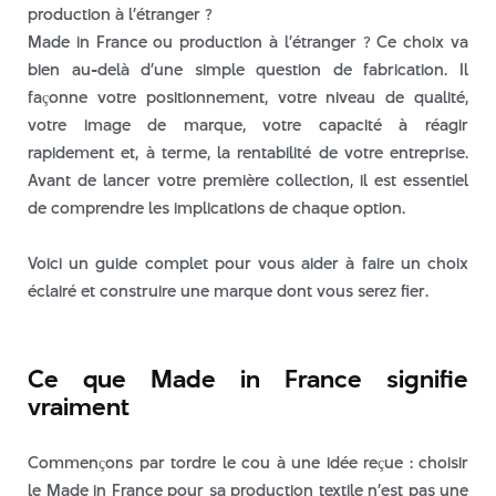
production à l’étranger ?
Made in France ou production à l’étranger ? Ce choix va
août 2026
bien au-delà d’une simple question de fabrication. Il
juillet 2026
façonne votre positionnement, votre niveau de qualité,
juin 2026
votre image de marque, votre capacité à réagir
rapidement et, à terme, la rentabilité de votre entreprise.
mai 2026
Avant de lancer votre première collection, il est essentiel
avril 2026
de comprendre les implications de chaque option.
mars 2026
février 2026
Voici un guide complet pour vous aider à faire un choix
janvier 2026
éclairé et construire une marque dont vous serez fier.
décembre 2025
novembre 2025
Ce que Made in France signifie
octobre 2025
vraiment
septembre 2025
août 2025
Commençons par tordre le cou à une idée reçue : choisir
juillet 2025
le Made in France pour sa production textile n’est pas une