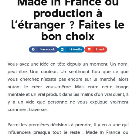
Made in France ou
Kit Salon Orléans : Comment
concevoir un kit salon réussi
production à
?
l’étranger ? Faites le
Broderie logo sur uniforme :
comment choisir les bonnes
bon choix
couleurs ?
Impression ou broderie sur
tenue pâtisserie : quelle
Facebook
LinkedIn
Email
technique choisir ?
Marquage textile
Vous avez une idée en tête depuis un moment. Un nom,
événementiel : 5 idées
peut-être. Une couleur. Un sentiment flou que ce que
d’uniformes qui marquent
vous cherchez n’existe pas encore sur le marché, alors
les esprits
autant le créer vous-même. Mais entre cette image
Vêtements personnalisés à
mentale et un vrai produit dans les mains d’un vrai client, il
Orléans : Le bon choix selon
y a un vide que personne ne vous explique vraiment
votre métier
comment traverser.
Parmi les premières décisions à prendre, il y en a une qui
influencera presque tout le reste : Made in France ou