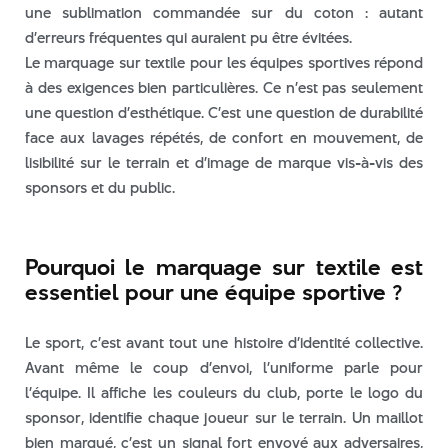
une sublimation commandée sur du coton : autant
août 2026
d’erreurs fréquentes qui auraient pu être évitées.
juillet 2026
Le marquage sur textile pour les équipes sportives répond
à des exigences bien particulières. Ce n’est pas seulement
juin 2026
une question d’esthétique. C’est une question de durabilité
mai 2026
face aux lavages répétés, de confort en mouvement, de
avril 2026
lisibilité sur le terrain et d’image de marque vis-à-vis des
mars 2026
sponsors et du public.
février 2026
janvier 2026
Pourquoi le marquage sur textile est
décembre 2025
essentiel pour une équipe sportive ?
novembre 2025
octobre 2025
Le sport, c’est avant tout une histoire d’identité collective.
septembre 2025
Avant même le coup d’envoi, l’uniforme parle pour
août 2025
l’équipe. Il affiche les couleurs du club, porte le logo du
juillet 2025
sponsor, identifie chaque joueur sur le terrain. Un maillot
bien marqué, c’est un signal fort envoyé aux adversaires,
juin 2025