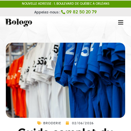
NOUVELLE ADRESSE : 1, BOULEVARD DE QUÉBEC À ORLÉANS
09 82 50 20 79
Appelez-nous :
BRODERIE
02/06/2026
Kit Salon Orléans : Comment