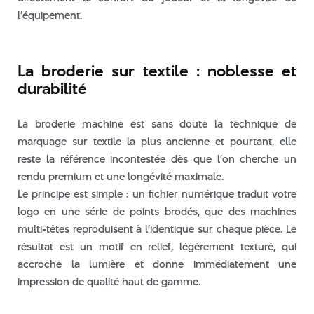
avril 2022
l’équipement.
mars 2022
La broderie sur textile : noblesse et
durabilité
broderie
Produits
La broderie machine est sans doute la technique de
marquage sur textile la plus ancienne et pourtant, elle
reste la référence incontestée dès que l’on cherche un
rendu premium et une longévité maximale.
Connexion
Le principe est simple : un fichier numérique traduit votre
Flux des publications
logo en une série de points brodés, que des machines
Flux des commentaires
multi-têtes reproduisent à l’identique sur chaque pièce. Le
résultat est un motif en relief, légèrement texturé, qui
Site de WordPress-FR
accroche la lumière et donne immédiatement une
impression de qualité haut de gamme.