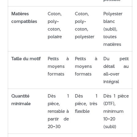
Matières
Coton,
Coton,
Polyester
compatibles
poly-
poly-
blanc
coton,
coton,
(subli),
polaire
polyester
toutes
matières
Taille du motif
Petits à
Petits à
Du petit
moyens
moyens
détail au
formats
formats
all-over
intégral
Quantité
Dès 1
Dès 1
Dès 1 pièce
minimale
pièce,
pièce, très
(DTF),
rentable à
flexible
minimum
partir de
10–20
20–30
(subli)