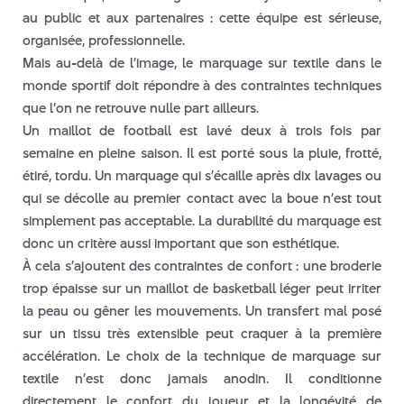
au public et aux partenaires : cette équipe est sérieuse,
mai 2025
organisée, professionnelle.
avril 2025
Mais au-delà de l’image, le marquage sur textile dans le
mars 2025
monde sportif doit répondre à des contraintes techniques
février 2025
que l’on ne retrouve nulle part ailleurs.
janvier 2024
Un maillot de football est lavé deux à trois fois par
semaine en pleine saison. Il est porté sous la pluie, frotté,
décembre 2023
étiré, tordu. Un marquage qui s’écaille après dix lavages ou
novembre 2023
qui se décolle au premier contact avec la boue n’est tout
septembre 2023
simplement pas acceptable. La durabilité du marquage est
août 2023
donc un critère aussi important que son esthétique.
juillet 2023
À cela s’ajoutent des contraintes de confort : une broderie
trop épaisse sur un maillot de basketball léger peut irriter
juin 2023
la peau ou gêner les mouvements. Un transfert mal posé
mai 2023
sur un tissu très extensible peut craquer à la première
avril 2023
accélération. Le choix de la technique de marquage sur
juin 2022
textile n’est donc jamais anodin. Il conditionne
mai 2022
directement le confort du joueur et la longévité de