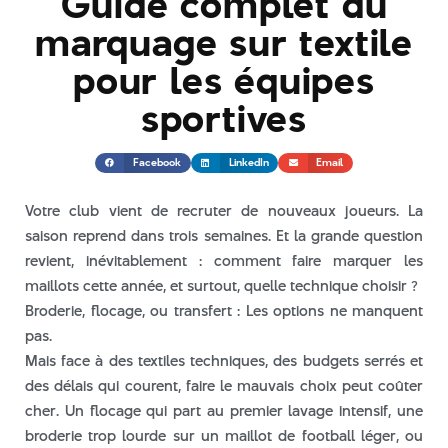
Guide complet du
concevoir un kit salon réussi
?
marquage sur textile
Broderie logo sur uniforme :
pour les équipes
comment choisir les bonnes
couleurs ?
sportives
Impression ou broderie sur
tenue pâtisserie : quelle
technique choisir ?
Facebook
LinkedIn
Email
Marquage textile
Votre club vient de recruter de nouveaux joueurs. La
événementiel : 5 idées
d’uniformes qui marquent
saison reprend dans trois semaines. Et la grande question
les esprits
revient, inévitablement : comment faire marquer les
Vêtements personnalisés à
maillots cette année, et surtout, quelle technique choisir ?
Orléans : Le bon choix selon
Broderie, flocage, ou transfert : Les options ne manquent
votre métier
pas.
Mais face à des textiles techniques, des budgets serrés et
des délais qui courent, faire le mauvais choix peut coûter
cher. Un flocage qui part au premier lavage intensif, une
broderie trop lourde sur un maillot de football léger, ou