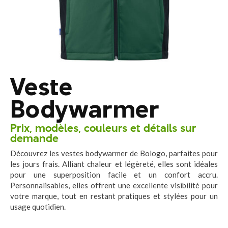
comment choisir les bonnes
couleurs ?
Impression ou broderie sur
tenue pâtisserie : quelle
technique choisir ?
Marquage textile
Veste
événementiel : 5 idées
d’uniformes qui marquent
les esprits
Bodywarmer
Vêtements personnalisés à
Orléans : Le bon choix selon
Prix, modèles, couleurs et détails sur
votre métier
demande
Découvrez les vestes bodywarmer de Bologo, parfaites pour
les jours frais. Alliant chaleur et légèreté, elles sont idéales
pour une superposition facile et un confort accru.
Personnalisables, elles offrent une excellente visibilité pour
votre marque, tout en restant pratiques et stylées pour un
usage quotidien.
août 2026
juillet 2026