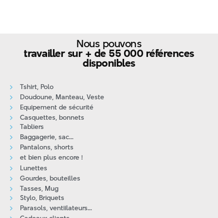
juin 2026
mai 2026
Nous pouvons
avril 2026
travailler sur + de 55 000 références
mars 2026
disponibles
février 2026
janvier 2026
Tshirt, Polo
Doudoune, Manteau, Veste
décembre 2025
Equipement de sécurité
novembre 2025
Casquettes, bonnets
Tabliers
octobre 2025
Baggagerie, sac...
septembre 2025
Pantalons, shorts
et bien plus encore !
août 2025
Lunettes
juillet 2025
Gourdes, bouteilles
juin 2025
Tasses, Mug
Stylo, Briquets
mai 2025
Parasols, ventiilateurs...
avril 2025